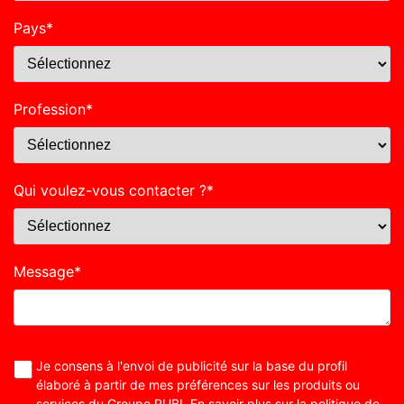
Pays
*
Profession
*
Qui voulez-vous contacter ?
*
Message
*
Je consens à l'envoi de publicité sur la base du profil
élaboré à partir de mes préférences sur les produits ou
services du Groupe RUBI. En savoir plus sur la
politique de