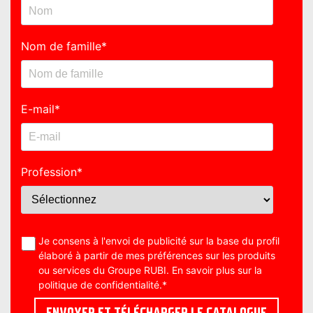
Nom de famille
*
E-mail
*
Profession
*
Je consens à l'envoi de publicité sur la base du profil
élaboré à partir de mes préférences sur les produits
ou services du Groupe RUBI. En savoir plus sur la
politique de confidentialité
.
*