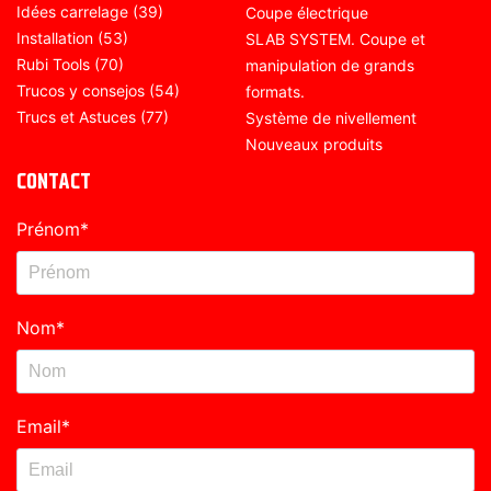
Idées carrelage
(39)
Coupe électrique
Installation
(53)
SLAB SYSTEM. Coupe et
Rubi Tools
(70)
manipulation de grands
Trucos y consejos
(54)
formats.
Trucs et Astuces
(77)
Système de nivellement
Nouveaux produits
CONTACT
Prénom
*
Nom
*
Email
*