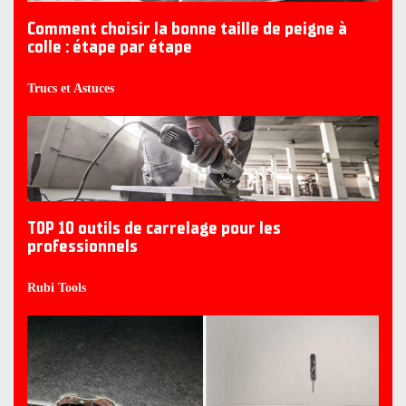
Comment choisir la bonne taille de peigne à
colle : étape par étape
Trucs et Astuces
TOP 10 outils de carrelage pour les
professionnels
Rubi Tools