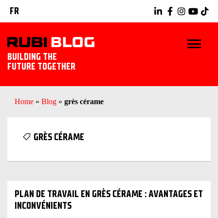
FR
BUILDING THE
FUTURE TOGETHER
BLOG
Home
»
Blog
»
grès cérame
TRUCS ET ASTUCES
GRÈS CÉRAME
RUBI TOOLS
IDÉES CARRELAGE
PLAN DE TRAVAIL EN GRÈS CÉRAME : AVANTAGES ET
DÉCOUVREZ RUBI
INCONVÉNIENTS