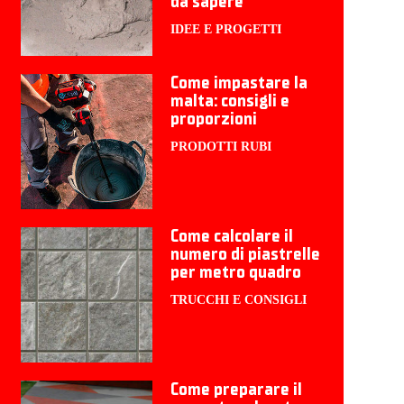
da sapere
IDEE E PROGETTI
Come impastare la
malta: consigli e
proporzioni
PRODOTTI RUBI
Come calcolare il
numero di piastrelle
per metro quadro
TRUCCHI E CONSIGLI
Come preparare il