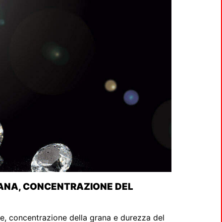
RANA, CONCENTRAZIONE DEL
te, concentrazione della grana e durezza del