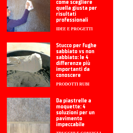
come scegliere
quella giusta per
risultati
professionali
IDEE E PROGETTI
Stucco per fughe
sabbiato vs non
sabbiato: le 4
differenze più
importanti da
conoscere
PRODOTTI RUBI
Da piastrelle a
moquette: 4
soluzioni per un
pavimento
impeccabile