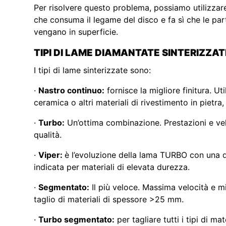
Per risolvere questo problema, possiamo utilizzare
che consuma il legame del disco e fa sì che le parti
vengano in superficie.
TIPI DI LAME DIAMANTATE SINTERIZZAT
I tipi di lame sinterizzate sono:
·
Nastro continuo:
fornisce la migliore finitura. Uti
ceramica o altri materiali di rivestimento in piet
·
Turbo:
Un’ottima combinazione. Prestazioni e veloc
qualità.
·
Viper:
è l’evoluzione della lama TURBO con una qu
indicata per materiali di elevata durezza.
·
Segmentato:
Il più veloce. Massima velocità e mi
taglio di materiali di spessore >25 mm.
·
Turbo segmentato:
per tagliare tutti i tipi di ma