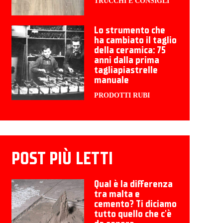
TRUCCHI E CONSIGLI
Lo strumento che
ha cambiato il taglio
della ceramica: 75
anni dalla prima
tagliapiastrelle
manuale
PRODOTTI RUBI
POST PIÙ LETTI
Qual è la differenza
tra malta e
cemento? Ti diciamo
tutto quello che c'è