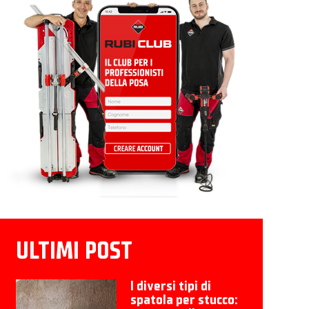
ULTIMI POST
I diversi tipi di
spatola per stucco: