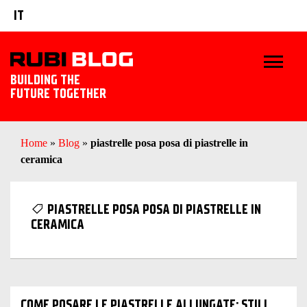
IT
BUILDING THE
FUTURE TOGETHER
BLOG
Home
»
Blog
»
piastrelle posa posa di piastrelle in
ceramica
TRUCCHI E CONSIGLI
IDEE E PROGETTI
PIASTRELLE POSA POSA DI PIASTRELLE IN
CERAMICA
PRODOTTI RUBI
SCOPRI RUBI
COME POSARE LE PIASTRELLE ALLUNGATE: STILI,