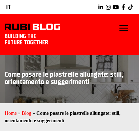
IT
BUILDING THE
FUTURE TOGETHER
BLOG
Come posare le piastrelle allungate: stili,
TRUCCHI E CONSIGLI
orientamento e suggerimenti
IDEE E PROGETTI
PRODOTTI RUBI
Home
»
Blog
»
Come posare le piastrelle allungate: stili,
orientamento e suggerimenti
SCOPRI RUBI