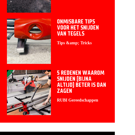
ONMISBARE TIPS
VOOR HET SNIJDEN
VAN TEGELS
Tips &amp; Tricks
5 REDENEN WAAROM
SNIJDEN (BIJNA
ALTIJD) BETER IS DAN
ZAGEN
RUBI Gereedschappen