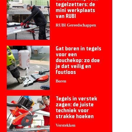
tegelzetters: de
mini werkplaats
van RUBI
RUBI Gereedschappen
Gat boren in tegels
voor een
douchekop: zo doe
je dat veilig en
foutloos
Boren
Tegels in verstek
zagen: de juiste
techniek voor
strakke hoeken
Verstekken