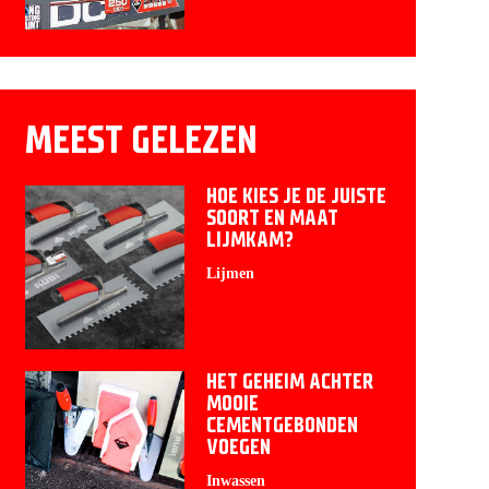
MEEST GELEZEN
HOE KIES JE DE JUISTE
SOORT EN MAAT
LIJMKAM?
Lijmen
HET GEHEIM ACHTER
MOOIE
CEMENTGEBONDEN
VOEGEN
Inwassen