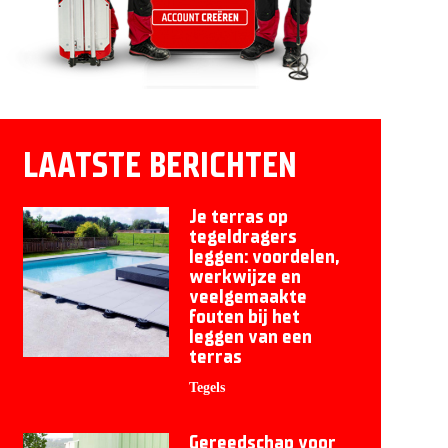
LAATSTE BERICHTEN
Je terras op
tegeldragers
leggen: voordelen,
werkwijze en
veelgemaakte
fouten bij het
leggen van een
terras
Tegels
Gereedschap voor