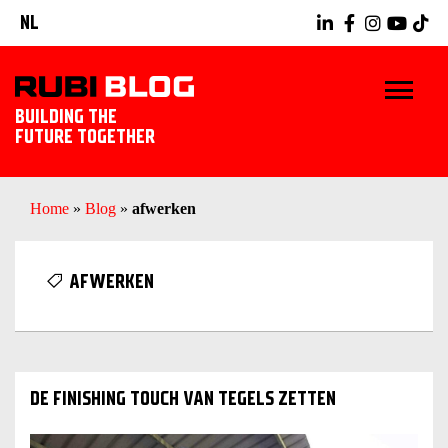
NL
BUILDING THE
FUTURE TOGETHER
HOME
Home
»
Blog
»
afwerken
TIPS & TRICKS
AFWERKEN
RUBI GEREEDSCHAPPEN
TEGELWERK IDEEËN
DE FINISHING TOUCH VAN TEGELS ZETTEN
ONTDEK RUBI