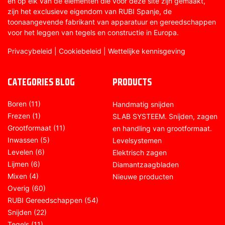
en op elk van de elementen die voor deze site zijn gemaakt,
zijn het exclusieve eigendom van RUBI Spanje, de
toonaangevende fabrikant van apparatuur en gereedschappen
voor het leggen van tegels en constructie in Europa.
Privacybeleid
|
Cookiebeleid
|
Wettelijke kennisgeving
CATEGORIES BLOG
PRODUCTS
Boren
(11)
Handmatig snijden
Frezen
(1)
SLAB SYSTEEM. Snijden, zagen
Grootformaat
(11)
en handling van grootformaat.
Inwassen
(5)
Levelsystemen
Levelen
(6)
Elektrisch zagen
Lijmen
(6)
Diamantzaagbladen
Mixen
(4)
Nieuwe producten
Overig
(60)
RUBI Gereedschappen
(54)
Snijden
(22)
Tegels
(11)