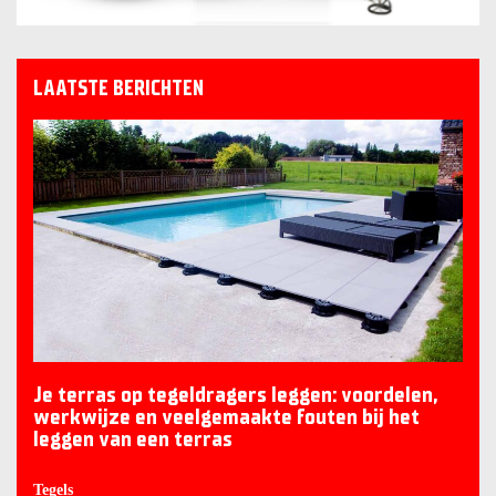
LAATSTE BERICHTEN
Je terras op tegeldragers leggen: voordelen,
werkwijze en veelgemaakte fouten bij het
leggen van een terras
Tegels