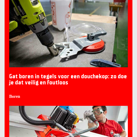
Gat boren in tegels voor een douchekop: zo doe
je dat veilig en foutloos
Boren