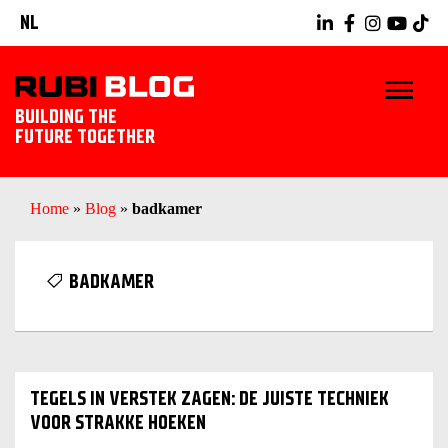
NL
BUILDING THE
FUTURE TOGETHER
HOME
Home
»
Blog
»
badkamer
TIPS & TRICKS
BADKAMER
RUBI GEREEDSCHAPPEN
TEGELWERK IDEEËN
TEGELS IN VERSTEK ZAGEN: DE JUISTE TECHNIEK
ONTDEK RUBI
VOOR STRAKKE HOEKEN