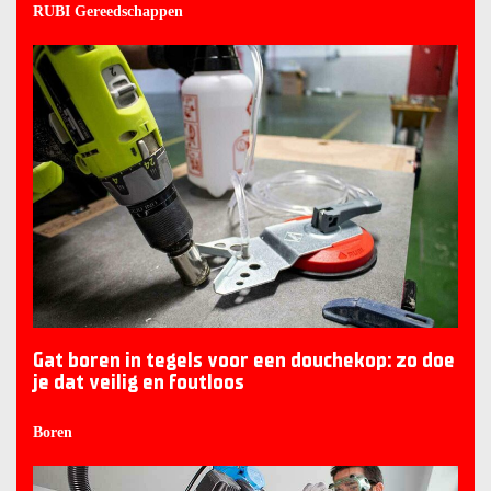
RUBI Gereedschappen
Gat boren in tegels voor een douchekop: zo doe
je dat veilig en foutloos
Boren