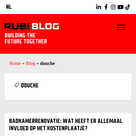
NL
BUILDING THE
FUTURE TOGETHER
HOME
Home
»
Blog
»
douche
TIPS & TRICKS
DOUCHE
RUBI GEREEDSCHAPPEN
TEGELWERK IDEEËN
BADKAMERRENOVATIE: WAT HEEFT ER ALLEMAAL
ONTDEK RUBI
INVLOED OP HET KOSTENPLAATJE?