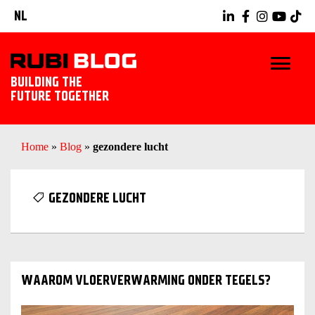
NL
BUILDING THE
FUTURE TOGETHER
HOME
Home
»
Blog
»
gezondere lucht
TIPS & TRICKS
GEZONDERE LUCHT
RUBI GEREEDSCHAPPEN
TEGELWERK IDEEËN
WAAROM VLOERVERWARMING ONDER TEGELS?
ONTDEK RUBI