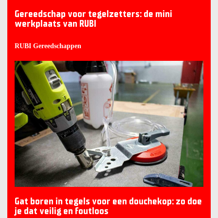
Gereedschap voor tegelzetters: de mini
werkplaats van RUBI
RUBI Gereedschappen
Gat boren in tegels voor een douchekop: zo doe
je dat veilig en foutloos