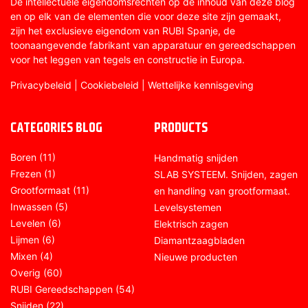
De intellectuele eigendomsrechten op de inhoud van deze blog
en op elk van de elementen die voor deze site zijn gemaakt,
zijn het exclusieve eigendom van RUBI Spanje, de
toonaangevende fabrikant van apparatuur en gereedschappen
voor het leggen van tegels en constructie in Europa.
Privacybeleid
|
Cookiebeleid
|
Wettelijke kennisgeving
CATEGORIES BLOG
PRODUCTS
Boren
(11)
Handmatig snijden
Frezen
(1)
SLAB SYSTEEM. Snijden, zagen
Grootformaat
(11)
en handling van grootformaat.
Inwassen
(5)
Levelsystemen
Levelen
(6)
Elektrisch zagen
Lijmen
(6)
Diamantzaagbladen
Mixen
(4)
Nieuwe producten
Overig
(60)
RUBI Gereedschappen
(54)
Snijden
(22)