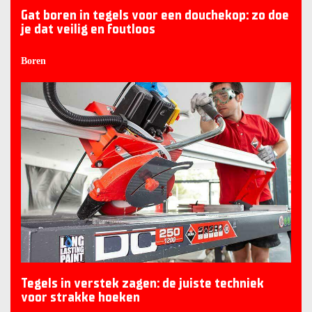
Gat boren in tegels voor een douchekop: zo doe
je dat veilig en foutloos
Boren
Tegels in verstek zagen: de juiste techniek
voor strakke hoeken