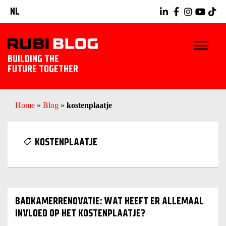
NL
BUILDING THE
FUTURE TOGETHER
HOME
Home
»
Blog
»
kostenplaatje
TIPS & TRICKS
KOSTENPLAATJE
RUBI GEREEDSCHAPPEN
TEGELWERK IDEEËN
BADKAMERRENOVATIE: WAT HEEFT ER ALLEMAAL
ONTDEK RUBI
INVLOED OP HET KOSTENPLAATJE?