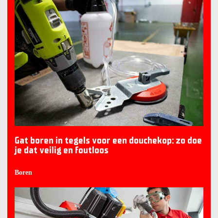
Gat boren in tegels voor een douchekop: zo doe
je dat veilig en foutloos
Boren