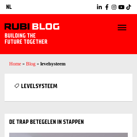
NL
BUILDING THE
FUTURE TOGETHER
HOME
Home
»
Blog
»
levelsysteem
TIPS & TRICKS
LEVELSYSTEEM
RUBI GEREEDSCHAPPEN
TEGELWERK IDEEËN
DE TRAP BETEGELEN IN STAPPEN
ONTDEK RUBI