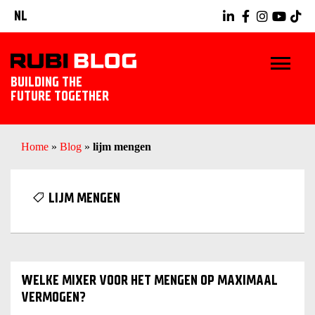
NL
BUILDING THE
FUTURE TOGETHER
HOME
Home
»
Blog
»
lijm mengen
TIPS & TRICKS
LIJM MENGEN
RUBI GEREEDSCHAPPEN
TEGELWERK IDEEËN
WELKE MIXER VOOR HET MENGEN OP MAXIMAAL
ONTDEK RUBI
VERMOGEN?