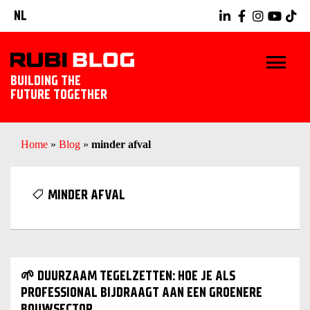
NL
BUILDING THE
FUTURE TOGETHER
HOME
Home
»
Blog
»
minder afval
TIPS & TRICKS
MINDER AFVAL
RUBI GEREEDSCHAPPEN
TEGELWERK IDEEËN
🌱 DUURZAAM TEGELZETTEN: HOE JE ALS
ONTDEK RUBI
PROFESSIONAL BIJDRAAGT AAN EEN GROENERE
BOUWSECTOR