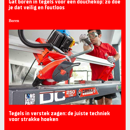
Gat boren in tegels voor een douchekop: zo doe
je dat veilig en foutloos
Boren
Tegels in verstek zagen: de juiste techniek
voor strakke hoeken