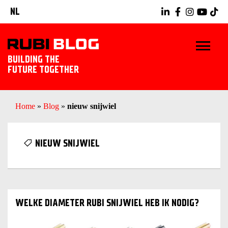
NL
BUILDING THE
FUTURE TOGETHER
HOME
Home
»
Blog
»
nieuw snijwiel
TIPS & TRICKS
NIEUW SNIJWIEL
RUBI GEREEDSCHAPPEN
TEGELWERK IDEEËN
WELKE DIAMETER RUBI SNIJWIEL HEB IK NODIG?
ONTDEK RUBI