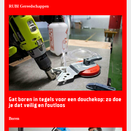
RUBI Gereedschappen
Gat boren in tegels voor een douchekop: zo doe
je dat veilig en foutloos
Boren