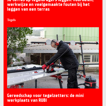
werkwijze en veelgemaakte fouten bij het
leggen van een terras
Tegels
Gereedschap voor tegelzetters: de mini
werkplaats van RUBI