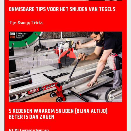
ONMISBARE TIPS VOOR HET SNIJDEN VAN TEGELS
Tips &amp; Tricks
5 REDENEN WAAROM SNIJDEN (BIJNA ALTIJD)
BETER IS DAN ZAGEN
RUBI Gereedschappen