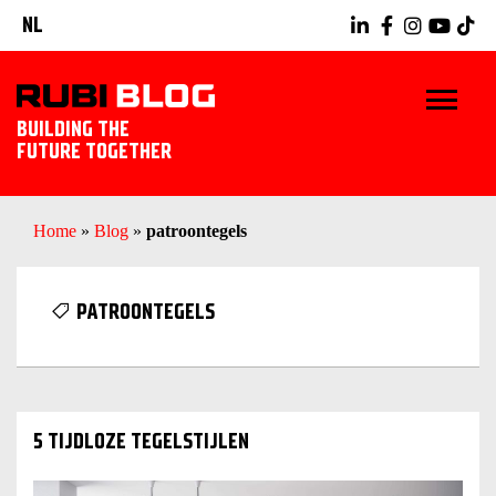
NL
BUILDING THE
FUTURE TOGETHER
HOME
Home
»
Blog
»
patroontegels
TIPS & TRICKS
PATROONTEGELS
RUBI GEREEDSCHAPPEN
TEGELWERK IDEEËN
5 TIJDLOZE TEGELSTIJLEN
ONTDEK RUBI