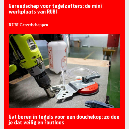
Gereedschap voor tegelzetters: de mini
werkplaats van RUBI
RUBI Gereedschappen
Gat boren in tegels voor een douchekop: zo doe
je dat veilig en foutloos