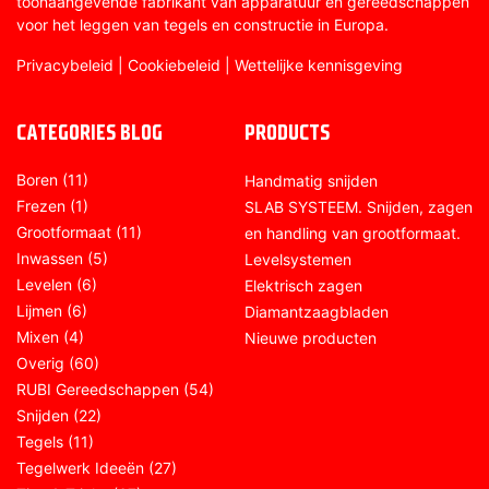
toonaangevende fabrikant van apparatuur en gereedschappen
voor het leggen van tegels en constructie in Europa.
Privacybeleid
|
Cookiebeleid
|
Wettelijke kennisgeving
CATEGORIES BLOG
PRODUCTS
Boren
(11)
Handmatig snijden
Frezen
(1)
SLAB SYSTEEM. Snijden, zagen
Grootformaat
(11)
en handling van grootformaat.
Inwassen
(5)
Levelsystemen
Levelen
(6)
Elektrisch zagen
Lijmen
(6)
Diamantzaagbladen
Mixen
(4)
Nieuwe producten
Overig
(60)
RUBI Gereedschappen
(54)
Snijden
(22)
Tegels
(11)
Tegelwerk Ideeën
(27)