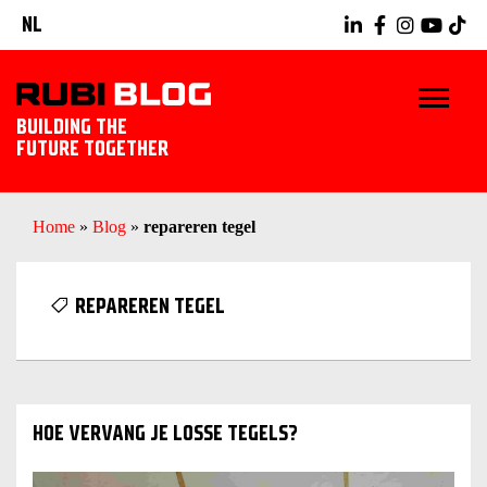
NL
BUILDING THE
FUTURE TOGETHER
HOME
Home
»
Blog
»
repareren tegel
TIPS & TRICKS
REPAREREN TEGEL
RUBI GEREEDSCHAPPEN
TEGELWERK IDEEËN
HOE VERVANG JE LOSSE TEGELS?
ONTDEK RUBI