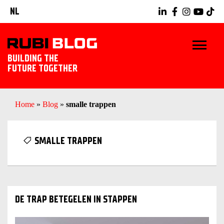
NL
BUILDING THE
FUTURE TOGETHER
HOME
Home
»
Blog
»
smalle trappen
TIPS & TRICKS
SMALLE TRAPPEN
RUBI GEREEDSCHAPPEN
TEGELWERK IDEEËN
DE TRAP BETEGELEN IN STAPPEN
ONTDEK RUBI