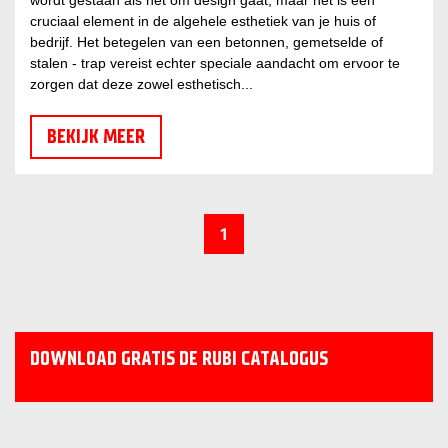
wordt gestaan als het om design gaat, maar het is een
cruciaal element in de algehele esthetiek van je huis of
bedrijf. Het betegelen van een betonnen, gemetselde of
stalen - trap vereist echter speciale aandacht om ervoor te
zorgen dat deze zowel esthetisch...
BEKIJK MEER
1
DOWNLOAD GRATIS DE RUBI CATALOGUS