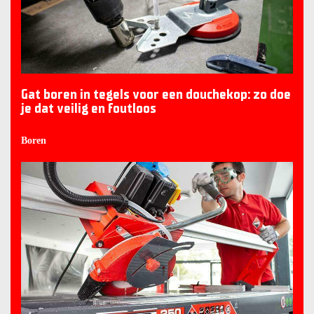
Gat boren in tegels voor een douchekop: zo doe
je dat veilig en foutloos
Boren