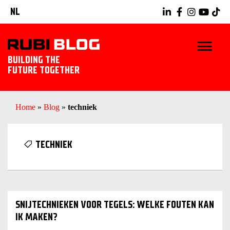
NL
BUILDING THE
FUTURE TOGETHER
HOME
Home
»
Blog
»
techniek
TIPS & TRICKS
TECHNIEK
RUBI GEREEDSCHAPPEN
TEGELWERK IDEEËN
SNIJTECHNIEKEN VOOR TEGELS: WELKE FOUTEN KAN
ONTDEK RUBI
IK MAKEN?