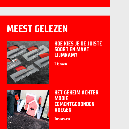
MEEST GELEZEN
HOE KIES JE DE JUISTE
SOORT EN MAAT
LIJMKAM?
Lijmen
HET GEHEIM ACHTER
MOOIE
CEMENTGEBONDEN
VOEGEN
Inwassen