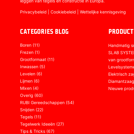
leggen van tegels en constructie in Europa.
Privacybeleid
|
Cookiebeleid
|
Wettelijke kennisgeving
CATEGORIES BLOG
PRODUCT
Boren
(11)
Handmatig s
Frezen
(1)
SLAB SYSTEE
Grootformaat
(11)
van grootfor
Inwassen
(5)
Levelsystem
Levelen
(6)
Elektrisch z
Lijmen
(6)
Diamantzaag
Mixen
(4)
Nieuwe prod
Overig
(60)
RUBI Gereedschappen
(54)
Snijden
(22)
Tegels
(11)
Tegelwerk Ideeën
(27)
Tips & Tricks
(67)