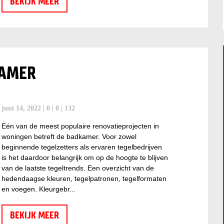
BEKIJK MEER
KAMER
juni 14, 2022
0
0
132
Eén van de meest populaire renovatieprojecten in
woningen betreft de badkamer. Voor zowel
beginnende tegelzetters als ervaren tegelbedrijven
is het daardoor belangrijk om op de hoogte te blijven
van de laatste tegeltrends. Een overzicht van de
hedendaagse kleuren, tegelpatronen, tegelformaten
en voegen. Kleurgebr...
BEKIJK MEER