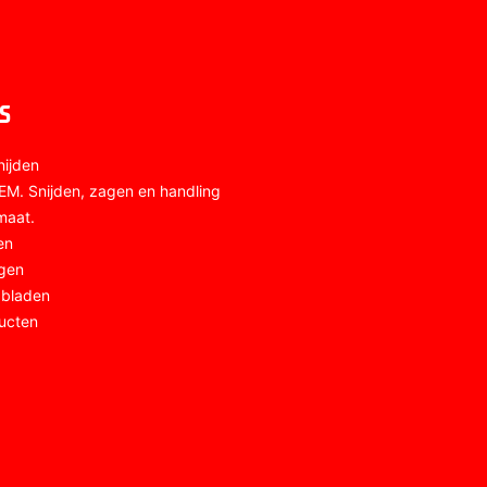
S
nijden
M. Snijden, zagen en handling
maat.
en
agen
bladen
ucten