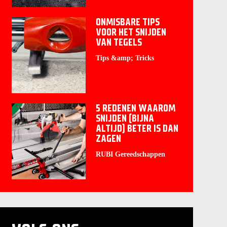
ONMISBARE TIPS
VOOR HET SNIJDEN
VAN TEGELS
Tips &amp; Tricks
5 REDENEN WAAROM
SNIJDEN (BIJNA
ALTIJD) BETER IS DAN
ZAGEN
RUBI Gereedschappen