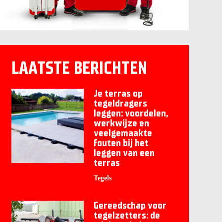
LAATSTE BERICHTEN
Je terras op
tegeldragers
leggen: voordelen,
werkwijze en
veelgemaakte
fouten bij het
leggen van een
terras
Tegels
Gereedschap voor
tegelzetters: de