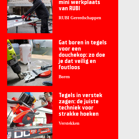
mini werkplaats
van RUBI
RUBI Gereedschappen
Gat boren in tegels
voor een
douchekop: zo doe
je dat veilig en
foutloos
Boren
Tegels in verstek
zagen: de juiste
techniek voor
strakke hoeken
Verstekken