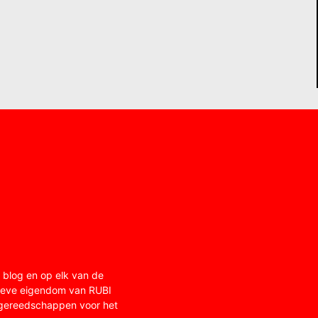
 blog en op elk van de
usieve eigendom van RUBI
 gereedschappen voor het