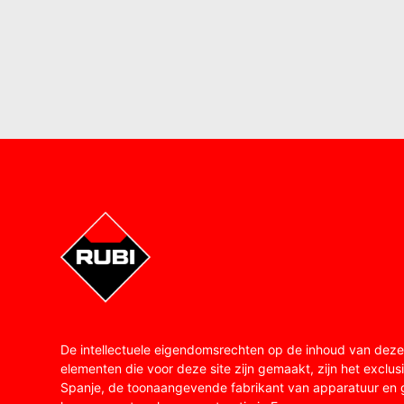
De intellectuele eigendomsrechten op de inhoud van deze
elementen die voor deze site zijn gemaakt, zijn het excl
Spanje, de toonaangevende fabrikant van apparatuur en