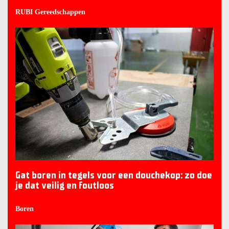
RUBI Gereedschappen
Gat boren in tegels voor een douchekop: zo doe
je dat veilig en foutloos
Boren