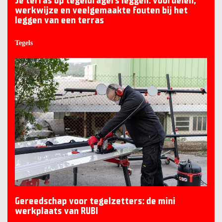
Je terras op tegeldragers leggen: voordelen,
werkwijze en veelgemaakte fouten bij het
leggen van een terras
Tegels
Gereedschap voor tegelzetters: de mini
werkplaats van RUBI