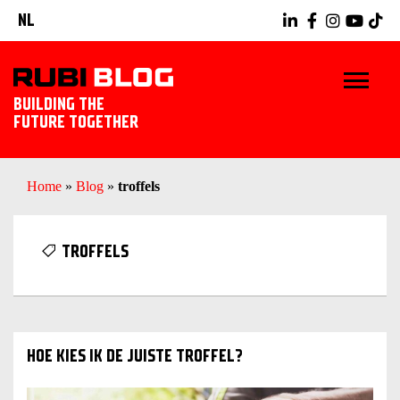
NL
BUILDING THE
FUTURE TOGETHER
HOME
Home
»
Blog
»
troffels
TIPS & TRICKS
TROFFELS
RUBI GEREEDSCHAPPEN
TEGELWERK IDEEËN
HOE KIES IK DE JUISTE TROFFEL?
ONTDEK RUBI