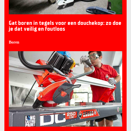
Gat boren in tegels voor een douchekop: zo doe
je dat veilig en foutloos
Boren