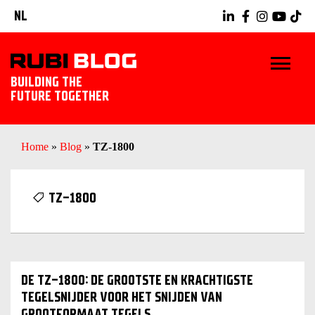
NL
BUILDING THE
FUTURE TOGETHER
HOME
Home
»
Blog
»
TZ-1800
TIPS & TRICKS
TZ-1800
RUBI GEREEDSCHAPPEN
TEGELWERK IDEEËN
DE TZ-1800: DE GROOTSTE EN KRACHTIGSTE
ONTDEK RUBI
TEGELSNIJDER VOOR HET SNIJDEN VAN
GROOTFORMAAT TEGELS