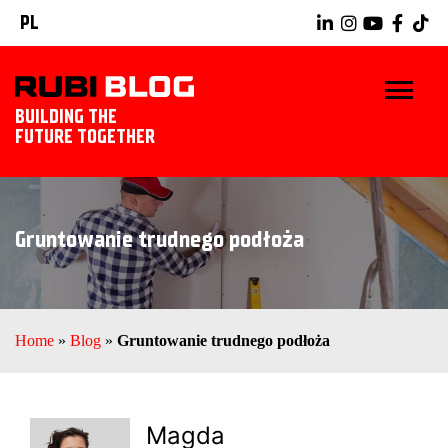
PL
BUILDING THE
FUTURE TOGETHER
START
Gruntowanie trudnego podłoża
WSKAZÓWKI I PORADY
NARZĘDZIA RUBI
Home
»
Blog
»
Gruntowanie trudnego podłoża
POZNAJ RUBI
Magda