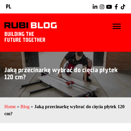
PL
BUILDING THE
FUTURE TOGETHER
START
Jaką przecinarkę wybrać do cięcia płytek
WSKAZÓWKI I PORADY
120 cm?
NARZĘDZIA RUBI
POZNAJ RUBI
Home
»
Blog
»
Jaką przecinarkę wybrać do cięcia płytek 120
cm?