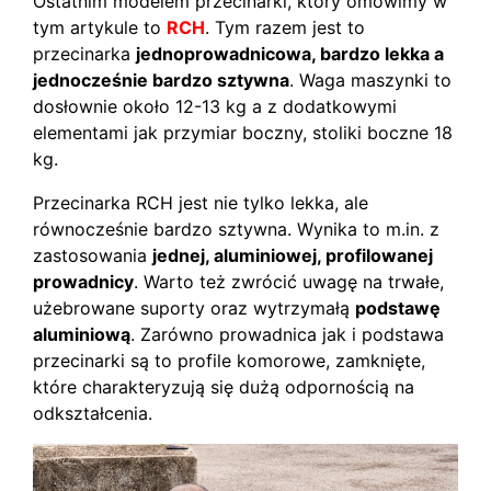
Ostatnim modelem przecinarki, który omówimy w
tym artykule to
RCH
. Tym razem jest to
przecinarka
jednoprowadnicowa, bardzo lekka a
jednocześnie bardzo sztywna
. Waga maszynki to
dosłownie około 12-13 kg a z dodatkowymi
elementami jak przymiar boczny, stoliki boczne 18
kg.
Przecinarka RCH jest nie tylko lekka, ale
równocześnie bardzo sztywna. Wynika to m.in. z
zastosowania
jednej, aluminiowej, profilowanej
prowadnicy
. Warto też zwrócić uwagę na trwałe,
użebrowane suporty oraz wytrzymałą
podstawę
aluminiową
. Zarówno prowadnica jak i podstawa
przecinarki są to profile komorowe, zamknięte,
które charakteryzują się dużą odpornością na
odkształcenia.