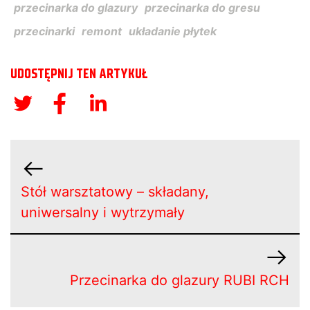
przecinarka do glazury
przecinarka do gresu
przecinarki
remont
układanie płytek
UDOSTĘPNIJ TEN ARTYKUŁ
Stół warsztatowy – składany,
uniwersalny i wytrzymały
Przecinarka do glazury RUBI RCH