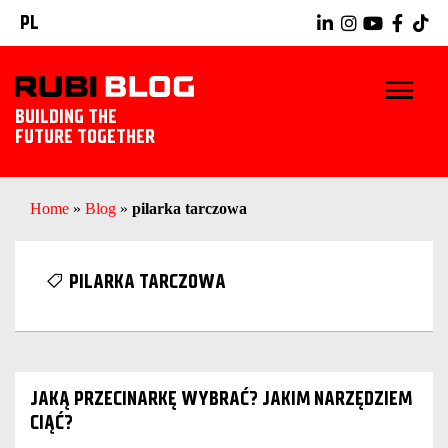
PL
BUILDING THE
FUTURE TOGETHER
START
Home
»
Blog
»
pilarka tarczowa
WSKAZÓWKI I PORADY
PILARKA TARCZOWA
NARZĘDZIA RUBI
POZNAJ RUBI
JAKĄ PRZECINARKĘ WYBRAĆ? JAKIM NARZĘDZIEM
CIĄĆ?