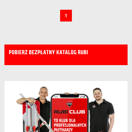
1
POBIERZ BEZPŁATNY KATALOG RUBI