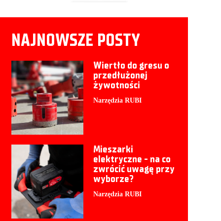
NAJNOWSZE POSTY
Wiertło do gresu o
przedłużonej
żywotności
Narzędzia RUBI
Mieszarki
elektryczne - na co
zwrócić uwagę przy
wyborze?
Narzędzia RUBI