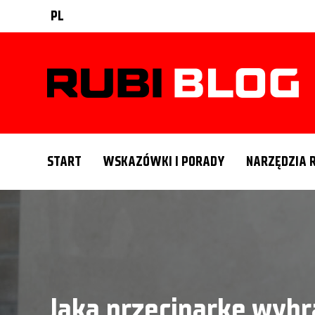
PL
START
WSKAZÓWKI I PORADY
NARZĘDZIA 
Jaką przecinarkę wybr