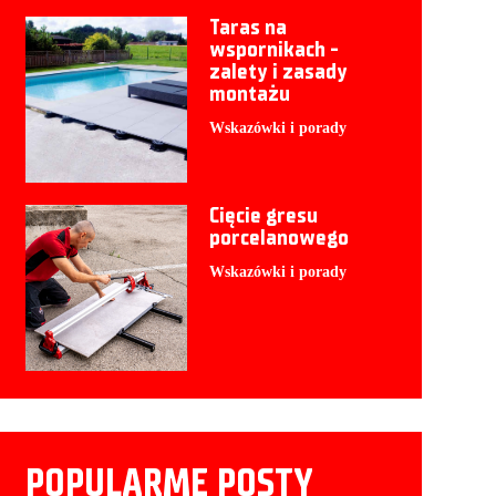
Taras na
wspornikach -
zalety i zasady
montażu
Wskazówki i porady
Cięcie gresu
porcelanowego
Wskazówki i porady
POPULARME POSTY