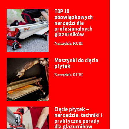
TOP 10
obowiązkowych
narzędzi dla
profesjonalnych
glazurników
Narzędzia RUBI
Maszynki do cięcia
płytek
Narzędzia RUBI
Cięcie płytek –
narzędzia, techniki i
praktyczne porady
dla glazurników