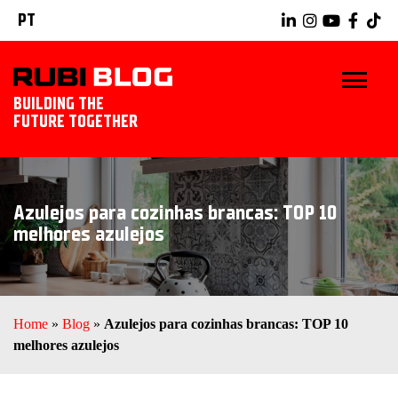
PT
BUILDING THE
FUTURE TOGETHER
INÍCIO
Azulejos para cozinhas brancas: TOP 10
DICAS E TRUQUES
melhores azulejos
IDÉIAS TILING
RUBI TOOLS
Home
»
Blog
»
Azulejos para cozinhas brancas: TOP 10
melhores azulejos
EXPLORAR RUBI