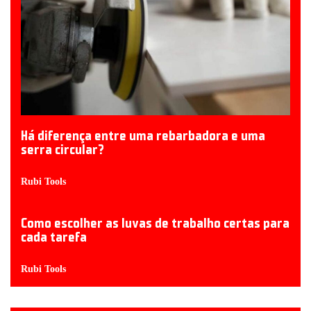
Há diferença entre uma rebarbadora e uma
serra circular?
Rubi Tools
Como escolher as luvas de trabalho certas para
cada tarefa
Rubi Tools