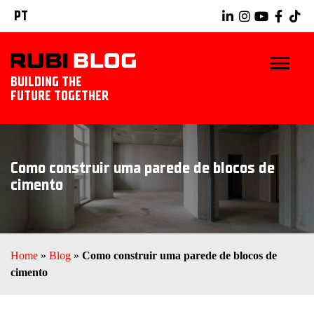
PT
BUILDING THE
FUTURE TOGETHER
INÍCIO
Como construir uma parede de blocos de
DICAS E TRUQUES
cimento
IDÉIAS TILING
RUBI TOOLS
Home
»
Blog
»
Como construir uma parede de blocos de
cimento
EXPLORAR RUBI