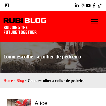
PT
BUILDING THE
FUTURE TOGETHER
INÍCIO
Como escolher a colher de pedreiro
DICAS E TRUQUES
IDÉIAS TILING
Home
»
Blog
»
Como escolher a colher de pedreiro
RUBI TOOLS
EXPLORAR RUBI
Alice