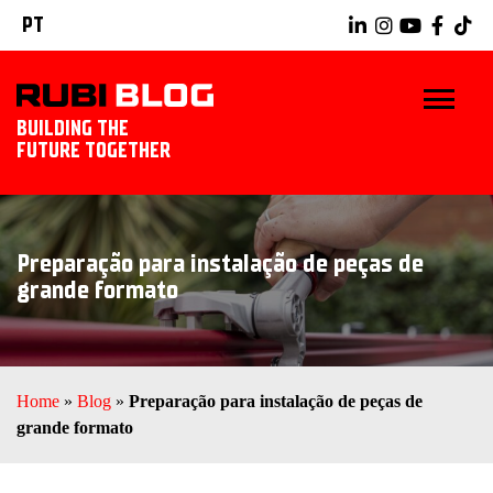
PT
BUILDING THE
FUTURE TOGETHER
INÍCIO
Preparação para instalação de peças de
DICAS E TRUQUES
grande formato
IDÉIAS TILING
RUBI TOOLS
Home
»
Blog
»
Preparação para instalação de peças de
grande formato
EXPLORAR RUBI