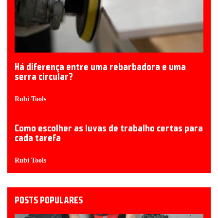
Há diferença entre uma rebarbadora e uma
serra circular?
Rubi Tools
Como escolher as luvas de trabalho certas para
cada tarefa
Rubi Tools
POSTS POPULARES