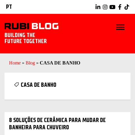
PT
BUILDING THE
FUTURE TOGETHER
INÍCIO
Home
»
Blog
»
CASA DE BANHO
DICAS E TRUQUES
CASA DE BANHO
IDÉIAS TILING
RUBI TOOLS
8 SOLUÇÕES DE CERÂMICA PARA MUDAR DE
EXPLORAR RUBI
BANHEIRA PARA CHUVEIRO