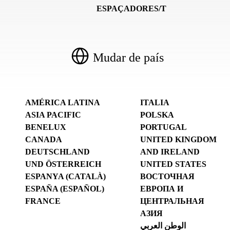
ESPAÇADORES/T
Mudar de país
AMÉRICA LATINA
ITALIA
ASIA PACIFIC
POLSKA
BENELUX
PORTUGAL
CANADA
UNITED KINGDOM
DEUTSCHLAND
AND IRELAND
UND ÖSTERREICH
UNITED STATES
ESPANYA (CATALÀ)
ВОСТОЧНАЯ
ESPAÑA (ESPAÑOL)
ЕВРОПА И
FRANCE
ЦЕНТРАЛЬНАЯ
АЗИЯ
الوطن العربي