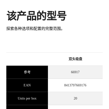
该产品的型号
探索各种选项和配置的完整范围。
通过在 RUBI CLUB 注册此产品
赚取
高达 3
RUBI 积分
BETA VERSION IN ENGLISH
双头吸盘
参考
66917
EAN
8413797669176
Units per box
20