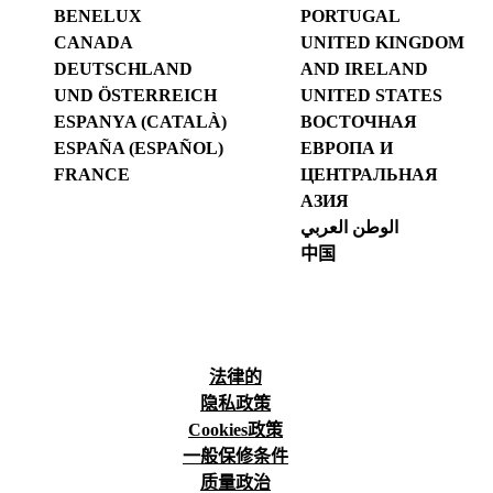
BENELUX
PORTUGAL
CANADA
UNITED KINGDOM
DEUTSCHLAND
AND IRELAND
UND ÖSTERREICH
UNITED STATES
ESPANYA (CATALÀ)
ВОСТОЧНАЯ
ESPAÑA (ESPAÑOL)
ЕВРОПА И
FRANCE
ЦЕНТРАЛЬНАЯ
АЗИЯ
الوطن العربي
中国
法律的
隐私政策
Cookies政策
一般保修条件
质量政治