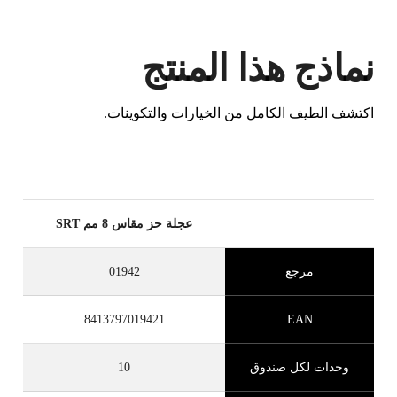
نماذج هذا المنتج
اكتشف الطيف الكامل من الخيارات والتكوينات.
عجلة حز مقاس 8 مم SRT
مرجع
01942
8413797019421
EAN
وحدات لكل صندوق
10