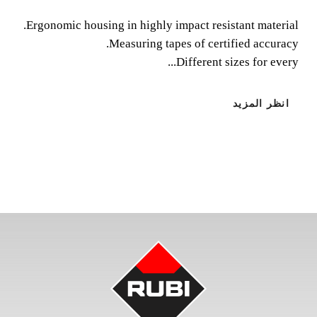
Ergonomic housing in highly impact resistant material.
Ergonomic housing in highly impact resistant material.
Measuring tapes of certified accuracy.
Measuring tapes of certified accuracy. Different sizes for
Different sizes for every...
every need.
انظر المزيد