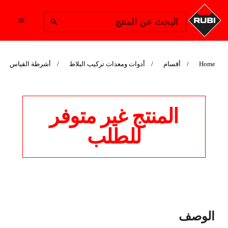
Change Region
البحث عن المنتج
أشرطة القياس
أدوات ومعدات تركيب البلاط
أقسام
Home
المنتج غير متوفر
للطلب
ANTICHOC
الوصف
MEASURING TAPES