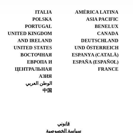
ITALIA
AMÉRICA LATINA
POLSKA
ASIA PACIFIC
PORTUGAL
BENELUX
UNITED KINGDOM
CANADA
AND IRELAND
DEUTSCHLAND
UNITED STATES
UND ÖSTERREICH
ВОСТОЧНАЯ
ESPANYA (CATALÀ)
ЕВРОПА И
ESPAÑA (ESPAÑOL)
ЦЕНТРАЛЬНАЯ
FRANCE
АЗИЯ
الوطن العربي
中国
قانوني
سياسة الخصوصية