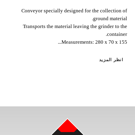
Conveyor specially designed for the collection of ground
material. Transports the material leaving the grinder to
Conveyor specially designed for the collection of
the container. Measurements: 280 x 70 x 155 cm.
ground material.
Transports the material leaving the grinder to the
container.
Measurements: 280 x 70 x 155...
انظر المزيد