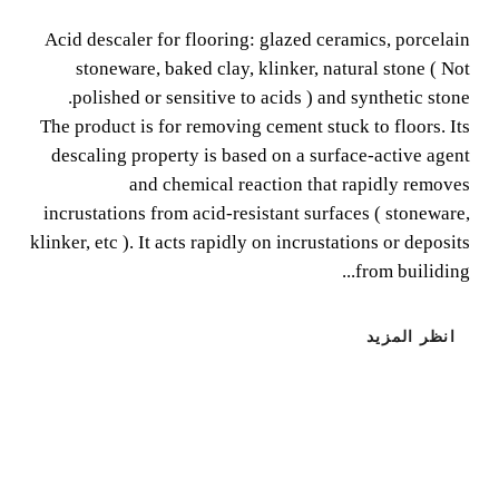
METALS
Acid descaler for flooring: glazed ceramics, porcelain
stoneware, baked clay, klinker, natural stone ( Not
Acid descaler for flooring: glazed ceramics, porcelain
polished or sensitive to acids ) and synthetic stone.
stoneware, baked clay, klinker, natural stone ( Not
The product is for removing cement stuck to floors. Its
polished or sensitive to acids ) and synthetic stone.
descaling property is based on a surface-active agent
and chemical reaction that rapidly removes
incrustations from acid-resistant surfaces ( stoneware,
klinker, etc ). It acts rapidly on incrustations or deposits
from builiding...
انظر المزيد