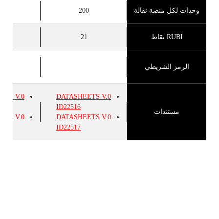
وحدات لكل منصة نقالة
200
0
RUBI نقاط
21
1
الرمز الشريطي
EETS
V.0
DATASHEETS
V.0
ID22516
مستندات
EETS
V.0
DATASHEETS
V.0
ID22517