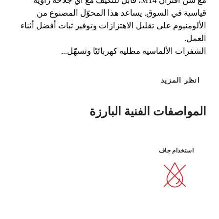
مع سن اقتران M14، قابل للتكيّف مع أي جلاخة زاوية
قياسية في السوق. يساعد هذا المحوّل المصنوع من
مادة:
تشطيب ذو
سريع
متانة إضافية
البورسلان
جودة
الألومنيوم على تقليل الاهتزازات وتوفير ثبات أفضل أثناء
العمل.
الشفرات الألماسية مطلية كهربائيًا وتسهّل...
انظر المزيد
المواصفات الفنية البارزة
عن طريق تسجيل هذا المنتج في RUBI
استخدام جاف
CLUB
كسب
حتى 23
نقطة RUBI
BETA VERSION IN ENGLISH