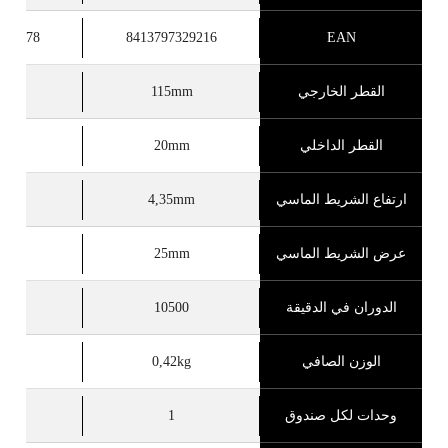
329278
8413797329216
EAN
القطر الخارجي
115mm
mm
القطر الداخلي
20mm
mm
ارتفاع الشريط الماسي
4,35mm
5mm
عرض الشريط الماسي
25mm
mm
الدوران في الدقيقة
10500
00
الوزن الصافي
0,42kg
2kg
وحدات لكل صندوق
1