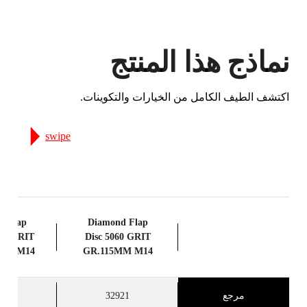
نماذج هذا المنتج
اكتشف الطيف الكامل من الخيارات والتكوينات.
swipe
d Flap
Diamond Flap
120 GRIT
Disc 5060 GRIT
MM M14
GR.115MM M14
مرجع
32921
27