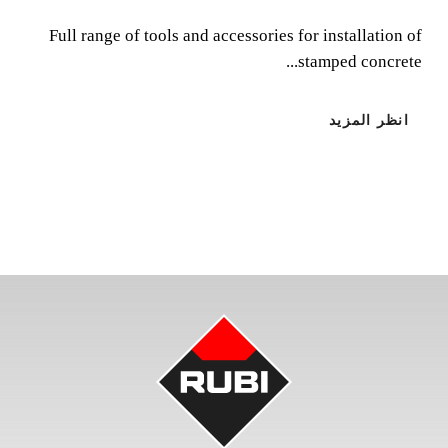
Full range of tools and accessories for installation of
Full range of tools and accessories for installation of
stamped concrete...
stamped concrete floors.
انظر المزيد