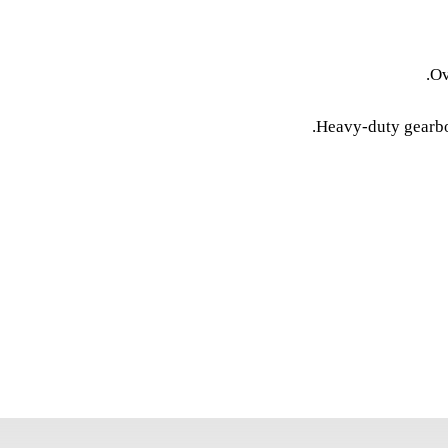
ent limiter; automatic engine
e motor position on column.
Ov
Heavy-duty gearbox