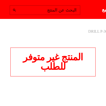
يع
البحث عن المنتج
DRILL P-3
المنتج غير متوفر
للطلب
L P-3000