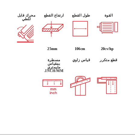
القوة
طول القطع
ارتفاع القطع
محرك قابل
للطي
25mm
106cm
20cv/hp
قطع متكرر
قياس زاوي
مسطرة
بمقياس
مليمتري
INCH/MM.