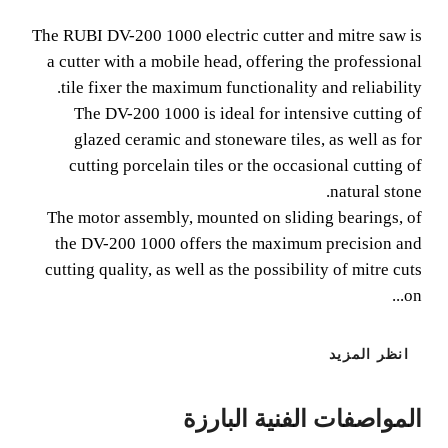
The RUBI DV-200 1000 electric cutter and mitre saw is a
cutter with a mobile head, offering the professional tile
The RUBI DV-200 1000 electric cutter and mitre saw is
fixer the maximum functionality and reliability.
a cutter with a mobile head, offering the professional
tile fixer the maximum functionality and reliability.
The DV-200 1000 is ideal for intensive cutting of
glazed ceramic and stoneware tiles, as well as for
cutting porcelain tiles or the occasional cutting of
natural stone.
The motor assembly, mounted on sliding bearings, of
الاستخدام:
القطع عند
احترافي
زاوية 45 درجة
the DV-200 1000 offers the maximum precision and
cutting quality, as well as the possibility of mitre cuts
on...
انظر المزيد
المواصفات الفنية البارزة