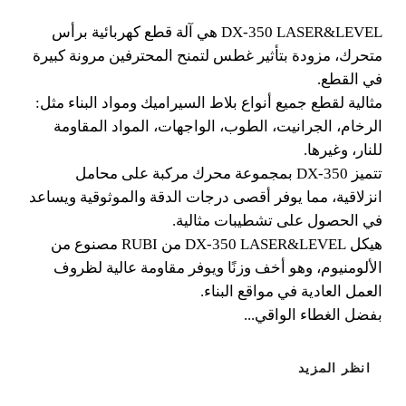
LASERLEVEL
DX-350 LASER&LEVEL هي آلة قطع كهربائية برأس
متحرك، مزودة بتأثير غطس لتمنح المحترفين مرونة كبيرة
آلة برأس متحرك مع تأثير غطس
في القطع.
لمرونة كاملة.
مثالية لقطع جميع أنواع بلاط السيراميك ومواد البناء مثل:
الرخام، الجرانيت، الطوب، الواجهات، المواد المقاومة
DX-350 LASER&LEVEL هي آلة قطع كهربائية برأس
للنار، وغيرها.
متحرك، مزودة بتأثير غطس لتمنح المحترفين مرونة كبيرة
تتميز DX-350 بمجموعة محرك مركبة على محامل
في القطع. مثالية لقطع جميع أنواع بلاط السيراميك ومواد
انزلاقية، مما يوفر أقصى درجات الدقة والموثوقية ويساعد
البناء مثل: الرخام، الجرانيت، الطوب، الواجهات، المواد
في الحصول على تشطيبات مثالية.
المقاومة للنار، وغيرها.
هيكل DX-350 LASER&LEVEL من RUBI مصنوع من
الألومنيوم، وهو أخف وزنًا ويوفر مقاومة عالية لظروف
العمل العادية في مواقع البناء.
بفضل الغطاء الواقي...
انظر المزيد