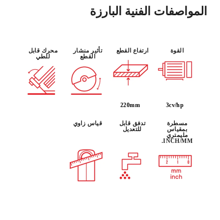
المواصفات الفنية البارزة
القوة
ارتفاع القطع
تأثير منشار
محرك قابل
القطع
للطي
220mm
3cv/hp
مسطرة
تدفق قابل
قياس زاوي
بمقياس
للتعديل
مليمتري
INCH/MM.