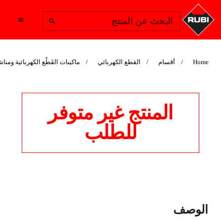
Change Region
البحث عن المنتج
Home
أقسام
القطع الكهربائي
ماكينات القَطْع الكهربائية وم
المنتج غير متوفر
للطلب
آلات قطع كهربائية DX-
الوصف
350 1300