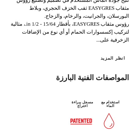
تتيح جودة الماس المستخدم في تصميم وتصنيع رؤوس
مثقاب EASYGRES ثقب الخزف الحجري، وبلاط
البورسلان، والجرانيت، والرخام، والزجاج.
مادة:
ثقب بدون
رؤوس مثقاب EASYGRES، بأقطار 15/64 - 1/2 in.، مثالية
البورسلان
مطرقة
لتركيب إكسسوارات الحمام أو أي نوع من الإضافات
الزخرفية على...
انظر المزيد
المواصفات الفنية البارزة
عن طريق تسجيل هذا المنتج في RUBI
استخدام مع
مسجل ببراءة
الماء
اختراع
CLUB
كسب
حتى 10
نقطة RUBI
BETA VERSION IN ENGLISH