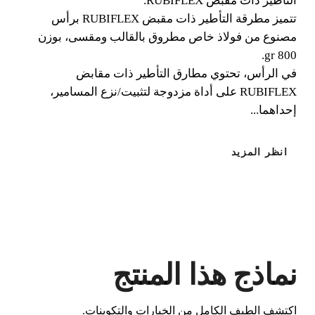
التأطير ذات مقبض RUBIFLEX.
تتميز مطرقة التأطير ذات مقبض RUBIFLEX برأس
مصنوع من فولاذ خاص مطروق بالقالب ومقسى، بوزن
800 gr.
في الرأس، تحتوي مطارق التأطير ذات مقابض
RUBIFLEX على أداة مزدوجة لتثبيت/نزع المسامير،
إحداهما...
عن طريق تسجيل هذا المنتج في RUBI
انظر المزيد
CLUB
كسب
حتى 5
نقطة RUBI
BETA VERSION IN ENGLISH
نماذج هذا المنتج
اكتشف الطيف الكامل من الخيارات والتكوينات.