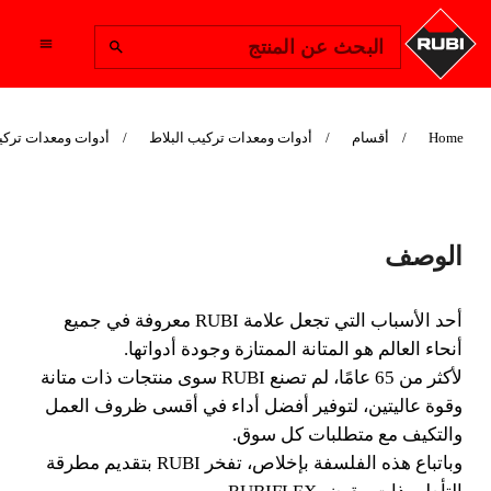
Change Region
البحث عن المنتج
Home
أقسام
أدوات ومعدات تركيب البلاط
أدوات ومعدات تركي
مطرقة تأطير ذات
الوصف
مقبض RUBIFLEX
أحد الأسباب التي تجعل علامة RUBI معروفة في جميع
أحد الأسباب التي تجعل علامة RUBI معروفة في جميع
أنحاء العالم هو المتانة الممتازة وجودة أدواتها.
أنحاء العالم هو المتانة الممتازة وجودة أدواتها.
لأكثر من 65 عامًا، لم تصنع RUBI سوى منتجات ذات متانة
وقوة عاليتين، لتوفير أفضل أداء في أقسى ظروف العمل
والتكيف مع متطلبات كل سوق.
وباتباع هذه الفلسفة بإخلاص، تفخر RUBI بتقديم مطرقة