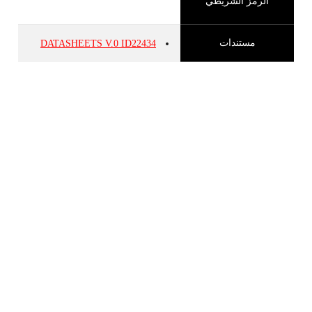
الرمز الشريطي
مستندات
DATASHEETS
V.0
ID22434