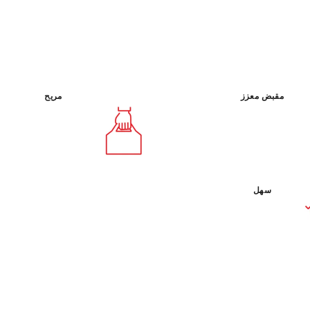
الأخرى. تجمع الأحواض البلاستيكية RO "FLEXTUB
مقبض معزز
مريح
عن طريق 
كسب
سهل
LISH