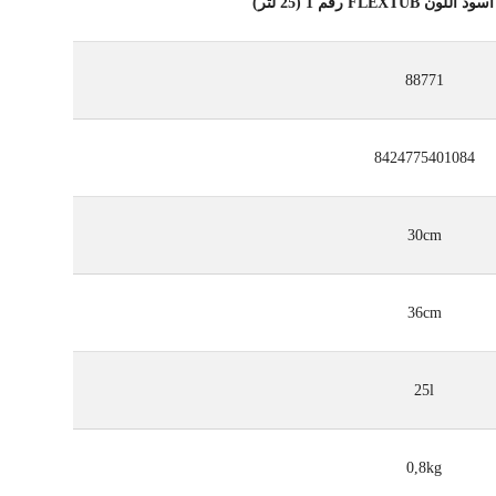
FLEX رقم 1 (25 لتر)
88771
8424775401084
30cm
36cm
25l
0,8kg