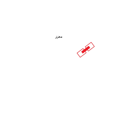
RUBI-KANGU"
معزز
تسجيل هذا المنتج في RUBI CLUB
حتى 1
نقطة RUBI
BETA VERSION IN ENG