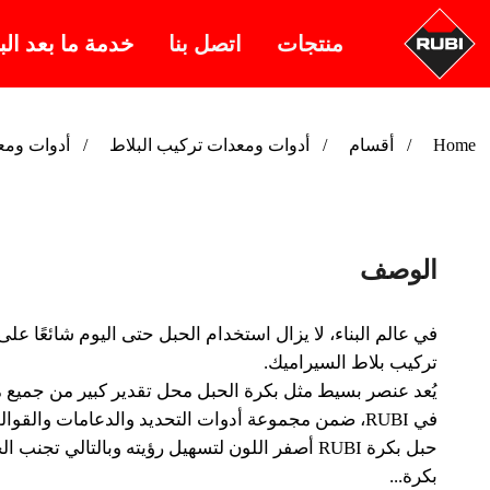
منتجات
اتصل بنا
خدمة ما بعد الب
Home
أقسام
أدوات ومعدات تركيب البلاط
أدوات ومع
الوصف
في عالم البناء، لا يزال استخدام الحبل حتى اليوم شائعًا عل
تركيب بلاط السيراميك.
يُعد عنصر بسيط مثل بكرة الحبل محل تقدير كبير من جميع مح
في RUBI، ضمن مجموعة أدوات التحديد والدعامات والقوالب، نوفر نموذجين من بكرات الحبل بقطرين مختلفين، Ø 1.7 mm وØ 3 mm، وكلا النموذجين في بكرات بطول 50 مترًا.
حبل بكرة RUBI أصفر اللون لتسهيل رؤيته وبالتالي تجنب الحوادث المحتملة.
بكرة...