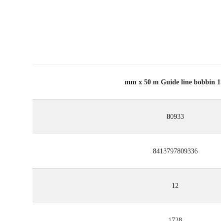
1.7 mm x 50 m 
80933
8413797809336
12
1728