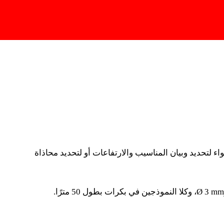
Change Region
تخدام الحبل حتى اليوم شائعًا على نطاق واسع بين
ترفين حول العالم. سواء لتحديد وبيان المناسيب
اء لتحديد وبيان المناسيب والارتفاعات أو لتحديد محاذاة
اة تركيب بلاط السيراميك.