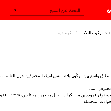
يع
البحث عن المنتج
دات تركيب البلاط
بكرة خيط
بكرة خيط
في عالم البناء، لا يزال اس
مركّبي بلاط السيراميك المح
ى نطاق واسع بين مركّبي بلاط السيراميك المحترفين حول العالم. سو
والارتفاعات أو لتحديد محاذ
ترفي البناء.