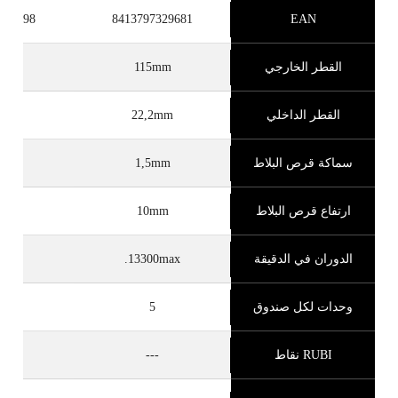
329698
8413797329681
EAN
القطر الخارجي
115mm
mm
القطر الداخلي
22,2mm
2mm
سماكة قرص البلاط
1,5mm
mm
ارتفاع قرص البلاط
10mm
mm
الدوران في الدقيقة
13300max.
max.
وحدات لكل صندوق
5
RUBI نقاط
---
-