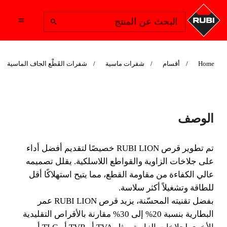
Change Region
البحث عن المنتج
Home
أقسام
شفرات ماسية
شفرات القَطْع الجاف الماسية
LION SUPERPRO
الوصف
DRY BLADE
تم تطوير قرص RUBI LION خصيصًا لتقديم أفضل أداء
تم تطوير قرص RUBI LION خصيصًا لتقديم أفضل أداء
على جلاخات الزاوية والقواطع اللاسلكية. يقلل تصميمه
على جلاخات الزاوية والقواطع اللاسلكية.
عالي الكفاءة من مقاومة القطع، مما يتيح استهلاكًا أقل
للطاقة وتشغيلاً أكثر سلاسة.
بفضل تقنيته المحسّنة، يزيد قرص RUBI LION عمر
البطارية بنسبة 20% إلى 30% مقارنة بالأقراص التقليدية