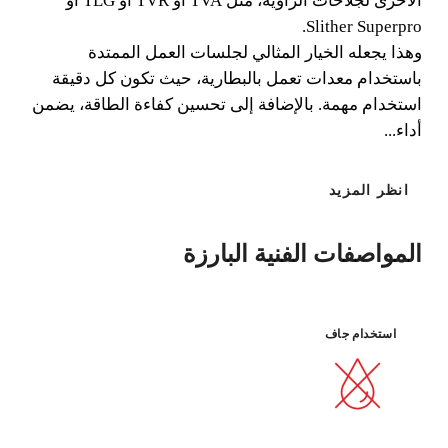
الأخرى لجلاخات الزاوية، مثل TVA أو TVR أو TLG أو
Slither Superpro.
وهذا يجعله الخيار المثالي لجلسات العمل الممتدة
الكفاءة في
البورسلان
المتانة
قواطع
باستخدام معدات تعمل بالبطارية، حيث تكون كل دقيقة
البطاريات
استخدام مهمة. بالإضافة إلى تحسين كفاءة الطاقة، يضمن
أداء...
انظر المزيد
المواصفات الفنية البارزة
استخدام جاف