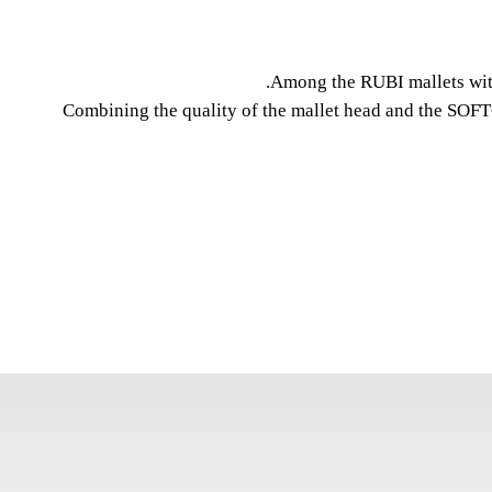
RUBIFLEX
A feature of the RUBI mallet and hammer 
Among the RUBI mallets with 
Combining the quality of the mallet head and the SOF