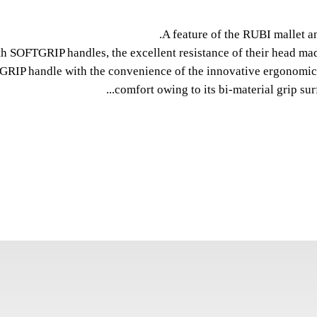
 HANDLE
A feature of the RUBI mallet 
range are the mallets with
SOFTGRIP handles, the excellent resistance of their head made 
SOFTGRIP handles.
TGRIP handle with the convenience of the innovative ergonom
comfort owing to its bi-material grip surf