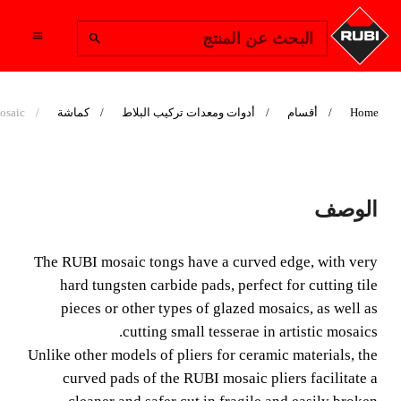
Change Region
البحث عن المنتج
Home
أقسام
أدوات ومعدات تركيب البلاط
كماشة
mosaic
NIPPERS FOR
الوصف
GLASS MOSAIC
The RUBI mosaic tongs have a curved edge, with very
The RUBI mosaic tongs have a curved edge, with very
hard tungsten carbide pads, perfect for cutting tile
hard tungsten carbide pads, perfect for cutting tile pieces
pieces or other types of glazed mosaics, as well as
or other types of glazed mosaics, as well as cutting small
cutting small tesserae in artistic mosaics.
tesserae in artistic mosaics.
Unlike other models of pliers for ceramic materials, the
curved pads of the RUBI mosaic pliers facilitate a