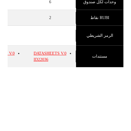
وحدات لكل صندوق
6
RUBI نقاط
2
الرمز الشريطي
EETS
V.0
DATASHEETS
V.0
مستندات
ID22036