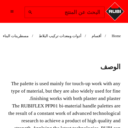
Change Region
البحث عن المنتج
Home
أقسام
أدوات ومعدات تركيب البلاط
مسطرينات البناء
PFP01
الوصف
Brick trowels are used primarily for touch-up work with
any type of material, but are also widely used for fine
The palette is used mainly for touch-up work with any
finish work both with gypsum and plaster.
type of material, but they are also widely used for fine
finishing works with both plaster and plaster.
The RUBIFLEX PFP01 bi-material handle palettes are
the result of a constant work of advanced technological
research to achieve a product of high quality and