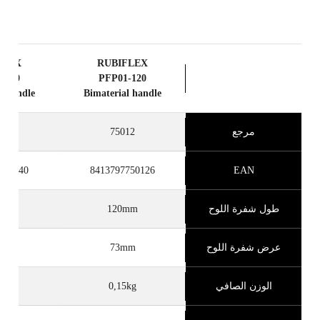
FLEX
RUBIFLEX
-140
PFP01-120
l handle
Bimaterial handle
مرجع
75012
14
750140
8413797750126
EAN
طول شفرة اللوح
120mm
mm
عرض شفرة اللوح
73mm
mm
الوزن الصافي
0,15kg
6kg