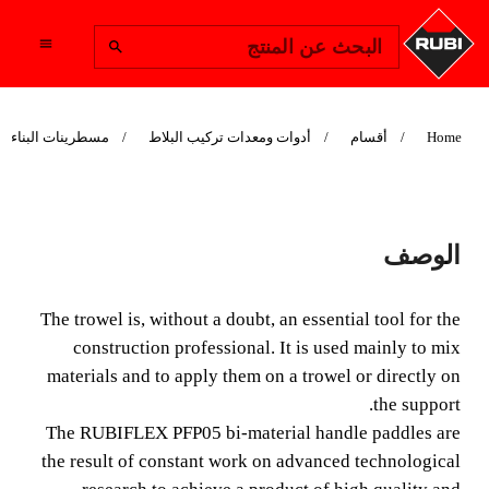
Change Region
البحث عن المنتج
Home
أقسام
أدوات ومعدات تركيب البلاط
مسطرينات البناء
PFP05
الوصف
The brick trowel is, without a doubt, an essential tool for
construction professionals. It is used mainly for mixing
The trowel is, without a doubt, an essential tool for the
materials and to apply them on a trowel or directly onto
construction professional. It is used mainly to mix
the surface.
materials and to apply them on a trowel or directly on
the support.
The RUBIFLEX PFP05 bi-material handle paddles are
the result of constant work on advanced technological