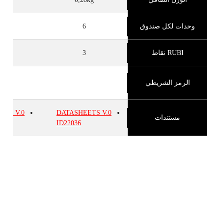
وحدات لكل صندوق
6
RUBI نقاط
3
الرمز الشريطي
EETS
V.0
DATASHEETS
V.0
مستندات
ID22036