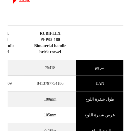
FLEX
RUBIFLEX
-200
PFP05-180
l handle
Bimaterial handle
trowel
brick trowel
مرجع
75418
20
754209
8413797754186
EAN
طول شفرة اللوح
180mm
mm
عرض شفرة اللوح
105mm
mm
الوزن الصافي
0,28kg
2kg